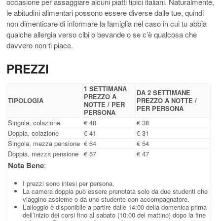
occasione per assaggiare alcuni piatti tipici italiani. Naturalmente,
le abitudini alimentari possono essere diverse dalle tue, quindi
non dimenticare di informare la famiglia nel caso in cui tu abbia
qualche allergia verso cibi o bevande o se c’è qualcosa che
davvero non ti piace.
PREZZI
1 SETTIMANA
DA 2 SETTIMANE
PREZZO A
TIPOLOGIA
PREZZO A NOTTE /
NOTTE / PER
PER PERSONA
PERSONA
Singola, colazione
€ 48
€ 38
Doppia, colazione
€ 41
€ 31
Singola, mezza pensione
€ 64
€ 54
Doppia, mezza pensione
€ 57
€ 47
Nota Bene
:
I prezzi sono intesi per persona.
La camera doppia può essere prenotata solo da due studenti che
viaggino assieme o da uno studente con accompagnatore.
L’alloggio è disponibile a partire dalle 14:00 della domenica prima
dell’inizio dei corsi fino al sabato (10:00 del mattino) dopo la fine