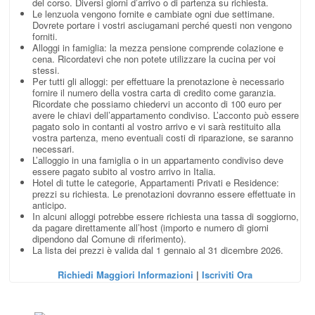
del corso. Diversi giorni d’arrivo o di partenza su richiesta.
Le lenzuola vengono fornite e cambiate ogni due settimane.
Dovrete portare i vostri asciugamani perché questi non vengono
forniti.
Alloggi in famiglia: la mezza pensione comprende colazione e
cena. Ricordatevi che non potete utilizzare la cucina per voi
stessi.
Per tutti gli alloggi: per effettuare la prenotazione è necessario
fornire il numero della vostra carta di credito come garanzia.
Ricordate che possiamo chiedervi un acconto di 100 euro per
avere le chiavi dell’appartamento condiviso. L’acconto può essere
pagato solo in contanti al vostro arrivo e vi sarà restituito alla
vostra partenza, meno eventuali costi di riparazione, se saranno
necessari.
L’alloggio in una famiglia o in un appartamento condiviso deve
essere pagato subito al vostro arrivo in Italia.
Hotel di tutte le categorie, Appartamenti Privati e Residence:
prezzi su richiesta. Le prenotazioni dovranno essere effettuate in
anticipo.
In alcuni alloggi potrebbe essere richiesta una tassa di soggiorno,
da pagare direttamente all’host (importo e numero di giorni
dipendono dal Comune di riferimento).
La lista dei prezzi è valida dal 1 gennaio al 31 dicembre 2026.
Richiedi Maggiori Informazioni
|
Iscriviti Ora