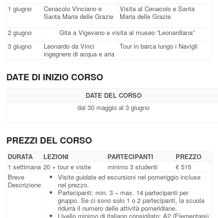
1 giugno
Cenacolo Vinciano e
Visita al Cenacolo e Santa
Santa Maria delle Grazie
Maria delle Grazie
2 giugno
Gita a Vigevano e visita al museo “Leonardiana”
3 giugno
Leonardo da Vinci
Tour in barca lungo i Navigli
ingegnere di acqua e aria
DATE DI INIZIO CORSO
DATE DEL CORSO
dal 30 maggio al 3 giugno
PREZZI DEL CORSO
DURATA
LEZIONI
PARTECIPANTI
PREZZO
1 settimana
20 + tour e visite
minimo 3 studenti
€ 515
Breve
Visite guidate ed escursioni nel pomeriggio incluse
Descrizione
nel prezzo.
Partecipanti: min.
3 – max.
14 partecipanti per
gruppo.
Se ci sono solo 1 o 2 partecipanti, la scuola
ridurrà il numero delle attività pomeridiane.
Livello minimo di italiano consigliato: A2 (Elementare)