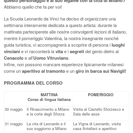
questo personaggio e al suo legame con la città di Milano?
Abbiamo quello che fa per voi!
La Scuola Leonardo da Vinci ha deciso di organizzare una
settimana interamente dedicata a questo artista: durante la
mattinata parteciperete alle nostre coinvolgenti lezioni di italiano,
mentre il pomeriggio Valentina, la nostra insegnante nonché
guida turistica, vi accompagnerà a scoprire di persona i
luoghi
vinciani
e vi racconterà la
vita
e i
segreti
del genio dietro al
Cenacolo
e all’
Uomo Vitruviano
.
Infine, non possono mancare esperienze tipicamente milanesi
come un
aperitivo al tramonto
e un
giro in barca sui Navigli!
PROGRAMMA DEL CORSO
MATTINA
POMERIGGIO
Corso di lingua italiana
30 maggio
Il Rinascimento a Milano
Visita al Castello Sforzesco e
e la corte degli Sforza
Sala delle asse
31 maggio
La vita di Leonardo e il
La Vigna di Leonardo, visita
suo soggiorno a Milano
casa Antellani e aperitivo