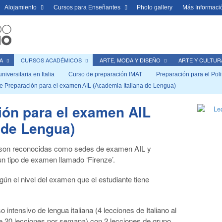
Alojamiento
Cursos para Enseñantes
Photo gallery
Más Informaci
A
CURSOS ACADÉMICOS
ARTE, MODA Y DISEÑO
ARTE Y CULTUR
iversitaria en Italia
Curso de preparación IMAT
Preparación para el Poli
e Preparación para el examen AIL (Academia Italiana de Lengua)
ión para el examen AIL
 de Lengua)
 son reconocidas como sedes de examen AIL y
n tipo de examen llamado ‘Firenze’.
ún el nivel del examen que el estudiante tiene
 intensivo de lengua italiana (4 lecciones de Italiano al
 de 20 lecciones por semana) con 2 lecciones de grupo