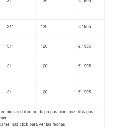
311
120
€ 1905
311
120
€ 1905
311
120
€ 1905
311
120
€ 1905
311
120
€ 1905
comienzo del curso de preparación: haz click para
chas
same: haz click para ver las fechas