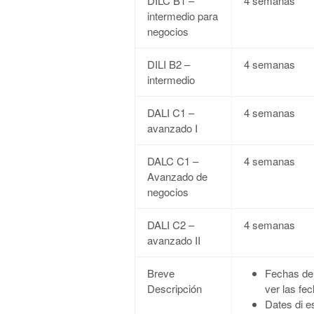
DILC B1 –
4 semanas
intermedio para
negocios
DILI B2 –
4 semanas
intermedio
DALI C1 –
4 semanas
avanzado I
DALC C1 –
4 semanas
Avanzado de
negocios
DALI C2 –
4 semanas
avanzado II
Breve
Fechas de 
Descripción
ver las fe
Dates di e