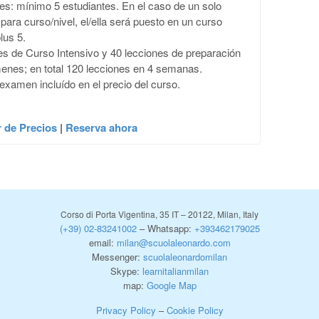
tes: mínimo 5 estudiantes. En el caso de un solo
para curso/nivel, el/ella será puesto en un curso
lus 5.
es de Curso Intensivo y 40 lecciones de preparación
enes; en total 120 lecciones en 4 semanas.
 examen incluído en el precio del curso.
 de Precios
|
Reserva ahora
Corso di Porta Vigentina, 35 IT – 20122, Milan, Italy
(+39) 02-83241002
– Whatsapp:
+393462179025
email:
milan@scuolaleonardo.com
Messenger:
scuolaleonardomilan
Skype:
learnitalianmilan
map:
Google Map
Privacy Policy
–
Cookie Policy