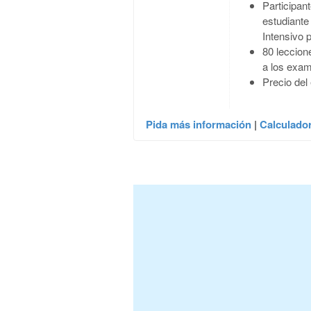
Participan
estudiante 
Intensivo p
80 leccion
a los exam
Precio del
Pida más información
|
Calculador