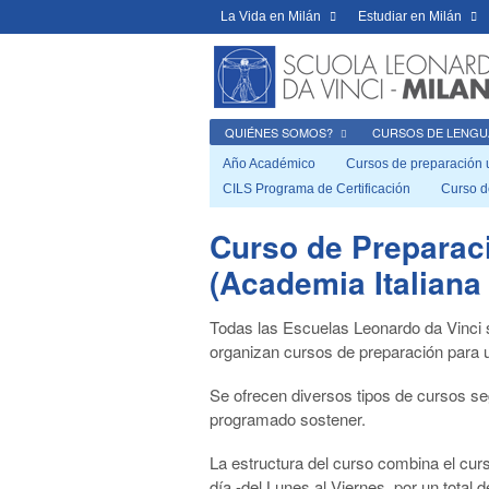
La Vida en Milán
Estudiar en Milán
QUIÉNES SOMOS?
CURSOS DE LENGU
Año Académico
Cursos de preparación un
CILS Programa de Certificación
Curso d
Curso de Preparac
(Academia Italiana
Todas las Escuelas Leonardo da Vinci
organizan cursos de preparación para u
Se ofrecen diversos tipos de cursos seg
programado sostener.
La estructura del curso combina el curso
día -del Lunes al Viernes, por un total