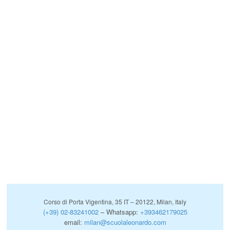
Corso di Porta Vigentina, 35 IT – 20122, Milan, Italy
(+39) 02-83241002
– Whatsapp:
+393462179025
email:
milan@scuolaleonardo.com