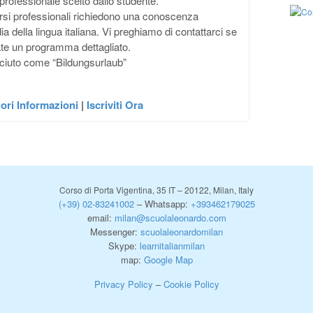
 professionale scelto dallo studente.
corsi professionali richiedono una conoscenza
a della lingua italiana. Vi preghiamo di contattarci se
te un programma dettagliato.
ciuto come “Bildungsurlaub”
ori Informazioni
|
Iscriviti Ora
Corso di Porta Vigentina, 35 IT – 20122, Milan, Italy
(+39) 02-83241002
– Whatsapp:
+393462179025
email:
milan@scuolaleonardo.com
Messenger:
scuolaleonardomilan
Skype:
learnitalianmilan
map:
Google Map
Privacy Policy
–
Cookie Policy