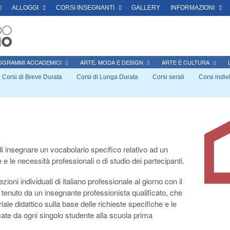
ALLOGGI
CORSI INSEGNANTI
GALLERY
INFORMAZIONI
OGRAMMI ACCADEMICI
ARTE, MODA E DESIGN
ARTE E CULTURA
Corsi di Breve Durata
Corsi di Lunga Durata
Corsi serali
Corsi indiv
i insegnare un vocabolario specifico relativo ad un
e le necessità professionali o di studio dei partecipanti.
ioni individuali di italiano professionale al giorno con il
 tenuto da un insegnante professionista qualificato, che
ale didattico sulla base delle richieste specifiche e le
ate da ogni singolo studente alla scuola prima