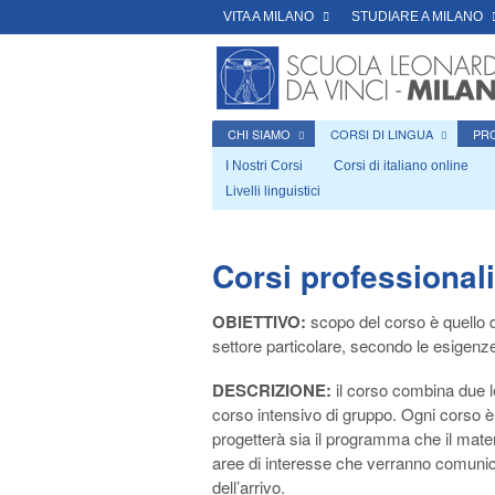
VITA A MILANO
STUDIARE A MILANO
CHI SIAMO
CORSI DI LINGUA
PR
CULTURA ITALIANA ONLINE
I Nostri Corsi
Corsi di italiano online
Livelli linguistici
Corsi professionali
OBIETTIVO:
scopo del corso è quello d
settore particolare, secondo le esigenze 
DESCRIZIONE:
il corso combina due lez
corso intensivo di gruppo. Ogni corso è
progetterà sia il programma che il materi
aree di interesse che verranno comunic
dell’arrivo.