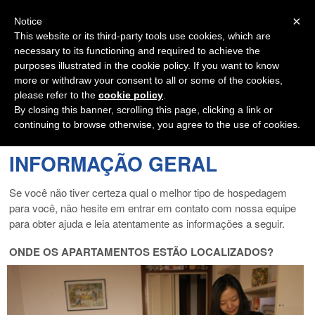
Navigation
×
Notice
This website or its third-party tools use cookies, which are
necessary to its functioning and required to achieve the
purposes illustrated in the cookie policy. If you want to know
more or withdraw your consent to all or some of the cookies,
please refer to the
cookie policy
.
By closing this banner, scrolling this page, clicking a link or
continuing to browse otherwise, you agree to the use of cookies.
INFORMAÇÃO GERAL
Se você não tiver certeza qual o melhor tipo de hospedagem
para você, não hesite em entrar em contato com nossa equipe
para obter ajuda e leia atentamente as informações a seguir.
ONDE OS APARTAMENTOS ESTÃO LOCALIZADOS?