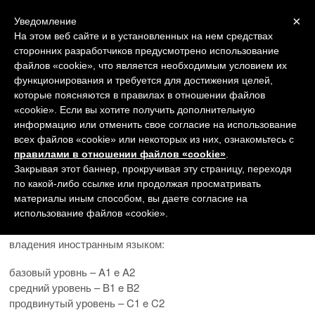
Navigation
×
Уведомление
На этом веб сайте и в установленных на нем средствах
сторонних разработчиков предусмотрено использование
файлов «cookie», что является необходимым условием их
функционирования и требуется для достижения целей,
которые поясняются в правилах в отношении файлов
«cookie». Если вы хотите получить дополнительную
Уровни знания иностранного
информацию или отменить свое согласие на использование
всех файлов «cookie» или некоторых из них, ознакомьтесь с
языка
правилами в отношении файлов «cookie»
.
Закрывая этот баннер, прокручивая эту страницу, переходя
Наши школы проводят курсы на 6 уровнях знаний
по какой-либо ссылке или продолжая просматривать
итальянского языка (каждый из них разделен на 2
материалы иным способом, вы даете согласие на
подуровня продолжительностью 2 недели), следуя
использование файлов «cookie».
стандартам Общеевропейской системы компетенции
владения иностранным языком:
базовый уровнь – A1 e A2
средний уровень – B1 e B2
продвинутый уровень – C1 e C2