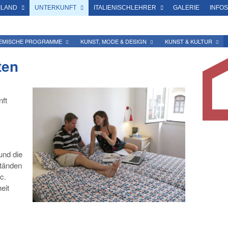
ILAND
UNTERKUNFT
ITALIENISCHLEHRER
GALERIE
INFO
EMISCHE PROGRAMME
KUNST, MODE & DESIGN
KUNST & KULTUR
ten
nft
und die
ständen
c.
eit