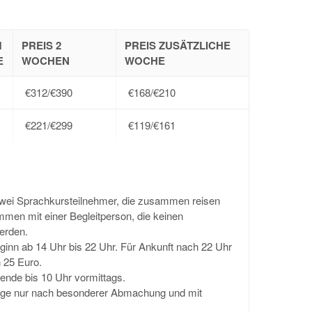
1
PREIS 2
PREIS ZUSÄTZLICHE
E
WOCHEN
WOCHE
€312/€390
€168/€210
€221/€299
€119/€161
wei Sprachkursteilnehmer, die zusammen reisen
en mit einer Begleitperson, die keinen
erden.
ginn ab 14 Uhr bis 22 Uhr. Für Ankunft nach 22 Uhr
 25 Euro.
nde bis 10 Uhr vormittags.
age nur nach besonderer Abmachung und mit