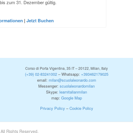
r bis zum 31. Dezember gültig.
formationen
|
Jetzt Buchen
Corso di Porta Vigentina, 35 IT – 20122, Milan, Italy
(+39) 02-83241002
– Whatsapp:
+393462179025
email:
milan@scuolaleonardo.com
Messenger:
scuolaleonardomilan
Skype:
learnitalianmilan
map:
Google Map
Privacy Policy
–
Cookie Policy
All Rights Reserved.