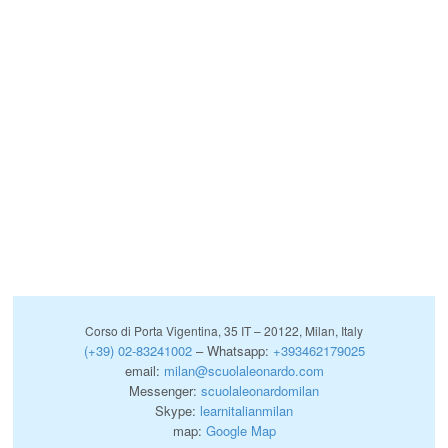
Corso di Porta Vigentina, 35 IT – 20122, Milan, Italy
(+39) 02-83241002
– Whatsapp:
+393462179025
email:
milan@scuolaleonardo.com
Messenger:
scuolaleonardomilan
Skype:
learnitalianmilan
map:
Google Map