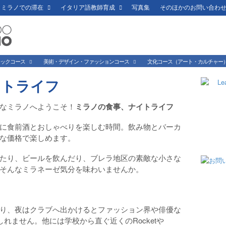
ミラノでの滞在
イタリア語教師育成
写真集
そのほかのお問い合わ
ミックコース
美術・デザイン・ファッションコース
文化コース（アート・カルチャー
イトライフ
なミラノへようこそ！
ミラノの
食事、ナイトライフ
に食前酒とおしゃべりを楽しむ時間。飲み物とバーカ
な価格で楽しめます。
たり、ビールを飲んだり、ブレラ地区の素敵な小さな
そんなミラネーゼ気分を味わいませんか。
り、夜はクラブへ出かけるとファッション界や俳優な
しれません。他には学校から直ぐ近くのRocketや