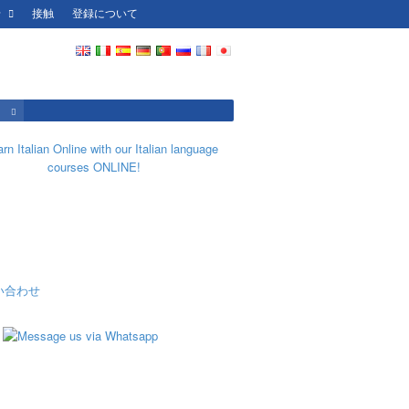
せ
接触
登録について
）