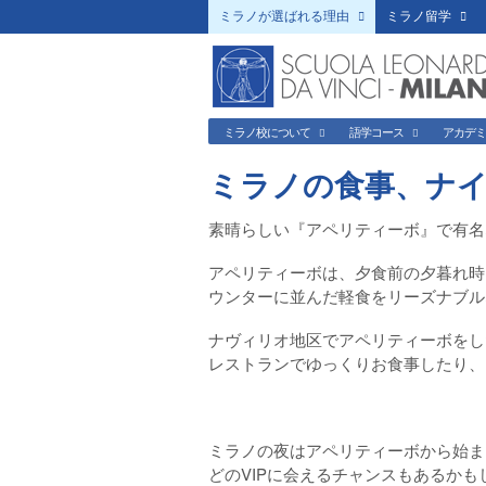
ミラノが選ばれる理由
ミラノ留学
ミラノ校について
語学コース
アカデ
ミラノの食事、ナ
素晴らしい『アペリティーボ』で有名
アペリティーボは、夕食前の夕暮れ時
ウンターに並んだ軽食をリーズナブル
ナヴィリオ地区でアペリティーボをし
レストランでゆっくりお食事したり、
ミラノの夜はアペリティーボから始ま
どのVIPに会えるチャンスもあるかも