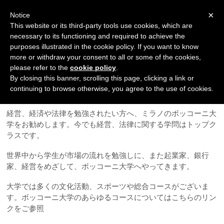
Navigation
×
Notice
This website or its third-party tools use cookies, which are
necessary to its functioning and required to achieve the
purposes illustrated in the cookie policy. If you want to know
more or withdraw your consent to all or some of the cookies,
please refer to the
cookie policy
.
By closing this banner, scrolling this page, clicking a link or
ボッコーニ大学
continuing to browse otherwise, you agree to the use of cookies.
経営、経済や法律を勉強されたい方へ、ミラノのボッコーニ大
学をお勧めします。今でも経営、法律に関する学問はトップク
ラスです。
世界中から学生が市場の流れを勉強しに、また起業家、銀行
家、経営をめざして、ボッコーニ大学へやってきます。
大学では多くの文化活動、スポーツや総合コースがございま
す。ボッコーニ大学のあらゆるコースについてはこちらのリン
クをご参照