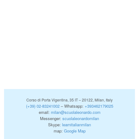
Corso di Porta Vigentina, 35 IT – 20122, Milan, Italy
(+39) 02-83241002
– Whatsapp:
+393462179025
email:
milan@scuolaleonardo.com
Messenger:
scuolaleonardomilan
Skype:
learnitalianmilan
map:
Google Map