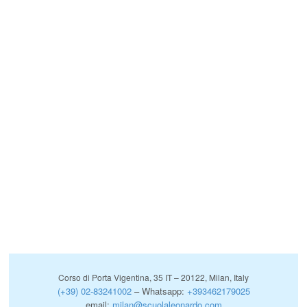
Corso di Porta Vigentina, 35 IT – 20122, Milan, Italy
(+39) 02-83241002
– Whatsapp:
+393462179025
email:
milan@scuolaleonardo.com