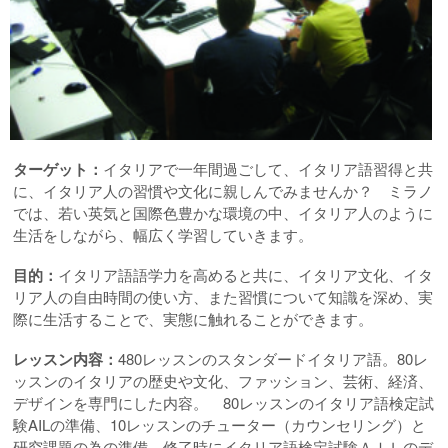
ターゲット：
イタリアで一年間過ごして、イタリア語習得と共
に、イタリア人の習慣や文化に親しんでみませんか？ ミラノ
では、若い英気と国際色豊かな環境の中、イタリア人のように
生活をしながら、幅広く学習していきます。
目的：
イタリア語語学力を高めると共に、イタリア文化、イタ
リア人の自由時間の使い方、また習慣について知識を深め、実
際に生活することで、実態に触れることができます。
レッスン内容：
480レッスンのスタンダードイタリア語。80レ
ッスンのイタリアの歴史や文化、ファッション、芸術、経済、
デザインを専門にした内容。 80レッスンのイタリア語検定試
験AILの準備、10レッスンのチューター（カウンセリング）と
研究課題の為の準備。修了時にイタリア語検定試験ＡＩＬのデ